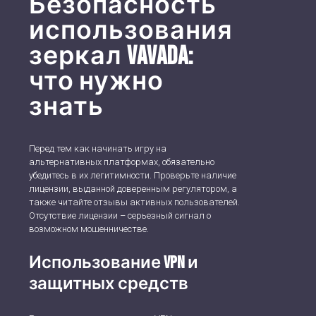
Безопасность
использования
зеркал Vavada:
что нужно
знать
Перед тем как начинать игру на
альтернативных платформах, обязательно
убедитесь в их легитимности. Проверьте наличие
лицензии, выданной доверенным регулятором, а
также читайте отзывы активных пользователей.
Отсутствие лицензии – серьезный сигнал о
возможном мошенничестве.
Использование VPN и
защитных средств