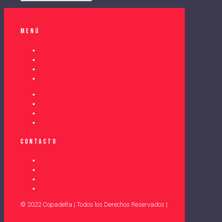
Menú
INICIO
NOSOTROS
COPA DELTA
AYUDA SOCIAL
REGLAMENTO
AUSPICIOS
CALENDARIO / RESULTADOS
CONTÁCTANOS
Contacto
Teléfono
+593 99 455 2634
Email:
directiva@copadelta.com
© 2022 Copadelta | Todos los Derechos Reservados |
Desarrollado por Duomo Adv