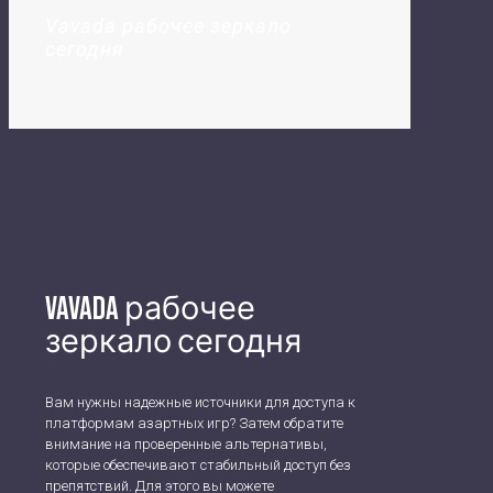
Vavada рабочее зеркало
сегодня
Vavada рабочее
зеркало сегодня
Вам нужны надежные источники для доступа к
платформам азартных игр? Затем обратите
внимание на проверенные альтернативы,
которые обеспечивают стабильный доступ без
препятствий. Для этого вы можете