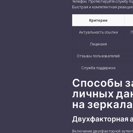
телефон. Протестируйте службу п
Быстрая и компетентная реакция 
Критерии
Актуальность ссылки
П
Лицензия
Отзывы пользователей
Служба поддержки
Способы 
личных да
на зеркал
Двухфакторная 
Включение двухфакторной аутен