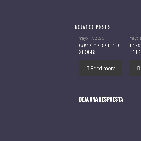
Related posts
mayo 17, 2026
mayo 
favorite article
tc-c
313042
http
Read more
Deja una respuesta