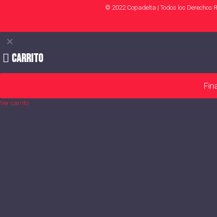
© 2022 Copadelta | Todos los Derechos 
✕
Carrito
Fin
Ver carrito