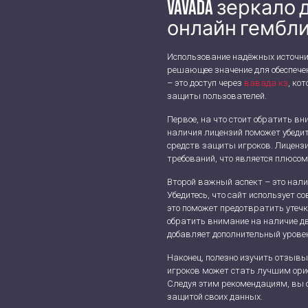
Vavada зеркало
онлайн гембл
Использование надёжных источни
решающее значение для обеспечен
– это доступ через
вавада кз
, ко
защиты пользователей.
Первое, на что стоит обратить в
наличия лицензий поможет убеди
средств защиты игроков. Лиценз
требований, что является плюсом
Второй важный аспект – это нал
Убедитесь, что сайт использует
это поможет предотвратить утеч
обратить внимание на наличие д
добавляет дополнительный урове
Наконец, полезно изучить отзывы
игроков может стать лучшим орие
Следуя этим рекомендациям, вы 
защитой своих данных.