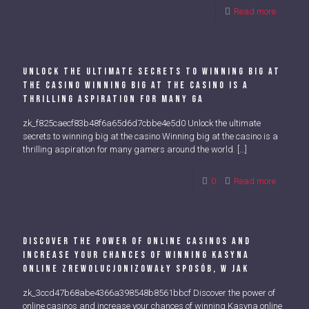
Read more
Unlock the ultimate secrets to winning big at
the casino Winning big at the casino is a
thrilling aspiration for many ga
zk_f825caecf83b48f6a65d6d7cbbe4e5d0 Unlock the ultimate
secrets to winning big at the casino Winning big at the casino is a
thrilling aspiration for many gamers around the world.
[…]
0
Read more
Discover the power of online casinos and
increase your chances of winning Kasyna
online zrewolucjonizowały sposób, w jak
zk_3ccd47b68abe4366a398548b8561bbcf Discover the power of
online casinos and increase your chances of winning Kasyna online