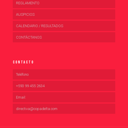
REGLAMENTO
AUSPICIOS
CALENDARIO / RESULTADOS
CONTÁCTANOS
Contacto
Teléfono
+593 99 455 2634
Email:
directiva@copadelta.com