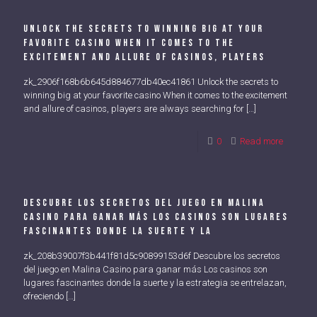
Unlock the secrets to winning big at your
favorite casino When it comes to the
excitement and allure of casinos, players
zk_2906f168b6b645d884677db40ec41861 Unlock the secrets to
winning big at your favorite casino When it comes to the excitement
and allure of casinos, players are always searching for
[…]
0
Read more
Descubre los secretos del juego en Malina
Casino para ganar más Los casinos son lugares
fascinantes donde la suerte y la
zk_208b39007f3b441f81d5c90899153d6f Descubre los secretos
del juego en Malina Casino para ganar más Los casinos son
lugares fascinantes donde la suerte y la estrategia se entrelazan,
ofreciendo
[…]