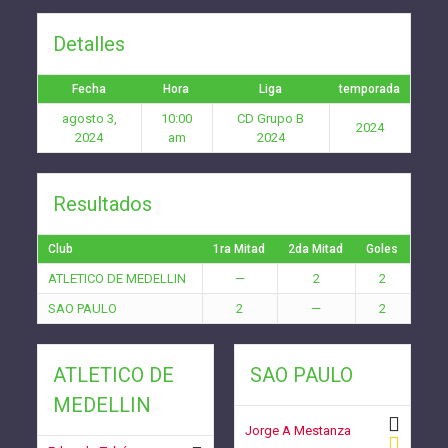
Detalles
Fecha
Hora
Liga
temporada
agosto 3,
10:00
CD Grupo B
2024
2024
am
2024
Resultados
Club
1ra Mitad
2da Mitad
Goles
ATLETICO DE MEDELLIN
—
2
2
SAO PAULO
2
—
2
ATLETICO DE
SAO PAULO
MEDELLIN
Jorge A Mestanza