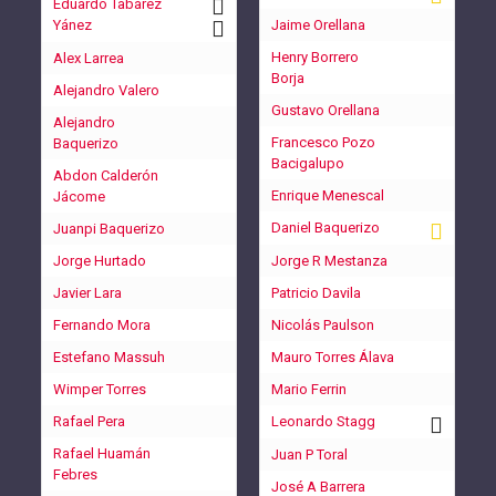
Eduardo Tabárez
Yánez
Jaime Orellana
Henry Borrero
Alex Larrea
Borja
Alejandro Valero
Gustavo Orellana
Alejandro
Francesco Pozo
Baquerizo
Bacigalupo
Abdon Calderón
Enrique Menescal
Jácome
Daniel Baquerizo
Juanpi Baquerizo
Jorge Hurtado
Jorge R Mestanza
Javier Lara
Patricio Davila
Fernando Mora
Nicolás Paulson
Estefano Massuh
Mauro Torres Álava
Wimper Torres
Mario Ferrin
Rafael Pera
Leonardo Stagg
Rafael Huamán
Juan P Toral
Febres
José A Barrera