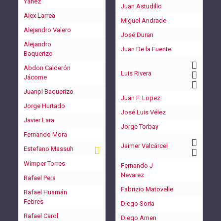
Yánez
Juan Astudillo
Alex Larrea
Miguel Andrade
Alejandro Valero
José Duran
Alejandro
Juan De la Fuente
Baquerizo
Abdon Calderón
Luis Rivera
Jácome
Juanpi Baquerizo
Juan F. Lopez
Jorge Hurtado
José Luis Vélez
Javier Lara
Jorge Torbay
Fernando Mora
Jaimer Valcárcel
Estefano Massuh
Wimper Torres
Fernando J
Nevarez
Rafael Pera
Fabrizio Matovelle
Rafael Huamán
Febres
Diego Soria
Rafael Carol
Diego Amen