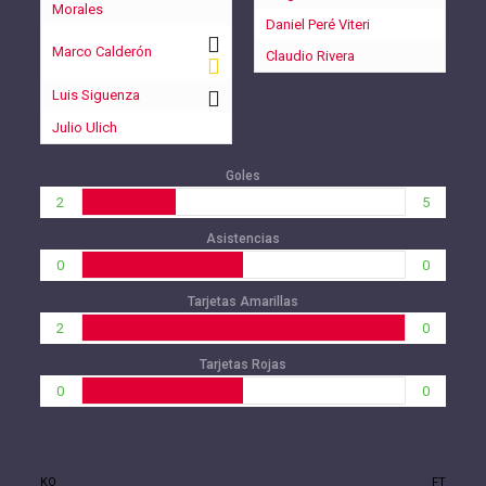
Morales
Daniel Peré Viteri
Marco Calderón
Claudio Rivera
Luis Siguenza
Julio Ulich
Goles
2
5
Asistencias
0
0
Tarjetas Amarillas
2
0
Tarjetas Rojas
0
0
KO
FT