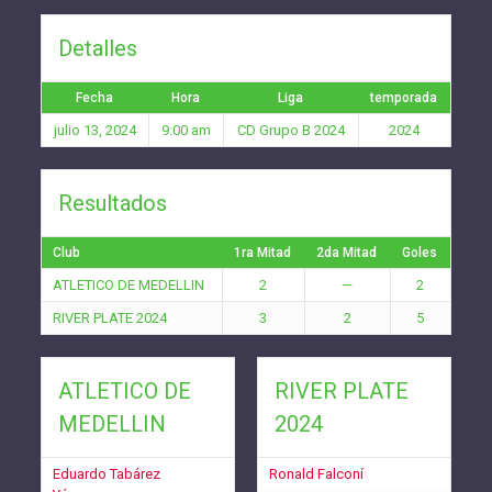
Detalles
Fecha
Hora
Liga
temporada
julio 13, 2024
9:00 am
CD Grupo B 2024
2024
Resultados
Club
1ra Mitad
2da Mitad
Goles
ATLETICO DE MEDELLIN
2
—
2
RIVER PLATE 2024
3
2
5
ATLETICO DE
RIVER PLATE
MEDELLIN
2024
Eduardo Tabárez
Ronald Falconí