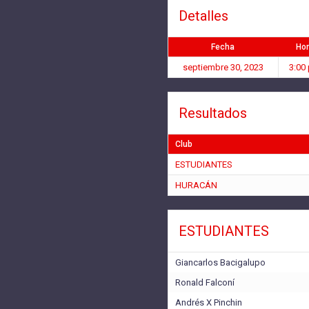
Detalles
Fecha
Ho
septiembre 30, 2023
3:00
Resultados
Club
ESTUDIANTES
HURACÁN
ESTUDIANTES
Giancarlos Bacigalupo
Ronald Falconí
Andrés X Pinchin