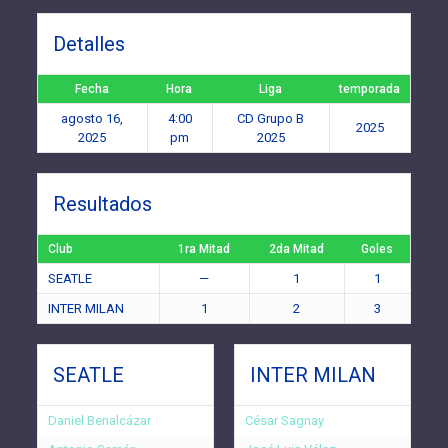
Detalles
Fecha
Hora
Liga
temporada
agosto 16,
4:00
CD Grupo B
2025
2025
pm
2025
Resultados
Club
1ra Mitad
2da Mitad
Goles
SEATLE
—
1
1
INTER MILAN
1
2
3
SEATLE
INTER MILAN
Daniel Benalcázar
César Sagnay