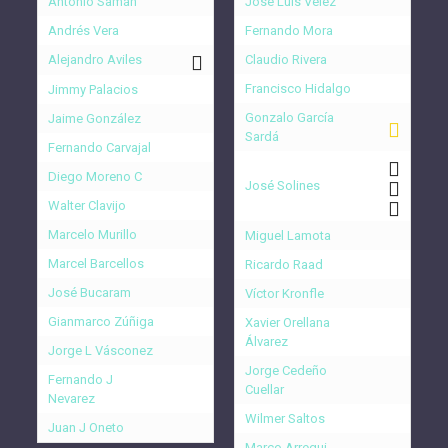
Antonio Samán
José Luis Vélez
Andrés Vera
Fernando Mora
Alejandro Aviles
Claudio Rivera
Francisco Hidalgo
Jimmy Palacios
Gonzalo García
Jaime González
Sardá
Fernando Carvajal
Diego Moreno C
José Solines
Walter Clavijo
Marcelo Murillo
Miguel Lamota
Marcel Barcellos
Ricardo Raad
José Bucaram
Víctor Kronfle
Gianmarco Zúñiga
Xavier Orellana
Álvarez
Jorge L Vásconez
Jorge Cedeño
Fernando J
Cuellar
Nevarez
Wilmer Saltos
Juan J Oneto
Marco Arregui