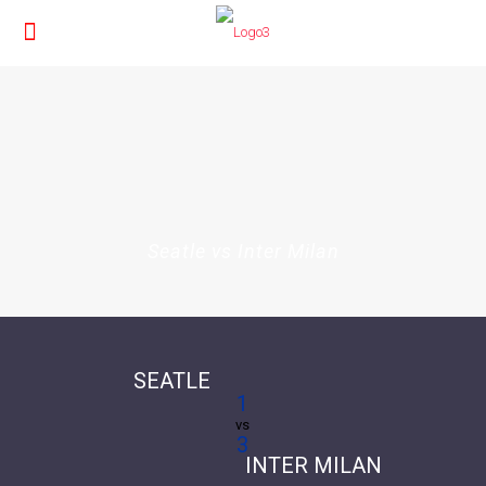
Seatle vs Inter Milan
SEATLE
1
vs
3
INTER MILAN