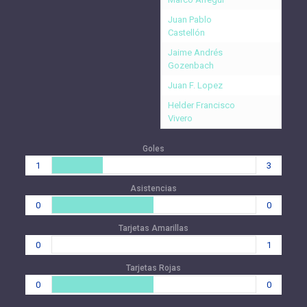
Juan Pablo
Castellón
Jaime Andrés
Gozenbach
Juan F. Lopez
Helder Francisco
Vivero
Goles
1
3
Asistencias
0
0
Tarjetas Amarillas
0
1
Tarjetas Rojas
0
0