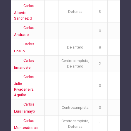
Carlos
Defensa
3
4
Alberto
Sánchez G
Carlos
0
0
Andrade
Carlos
Delantero
8
4
Coello
Carlos
Centrocampista,
2
2
Delantero
Emanuele
Carlos
Julio
0
0
Rivadeneira
Aguilar
Carlos
Centrocampista
0
0
Luis Tamayo
Carlos
Centrocampista,
1
0
Defensa
Montesdeoca