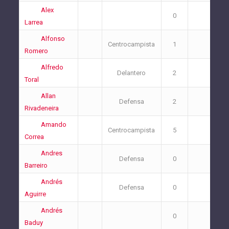
Alex
0
0
Larrea
Alfonso
Centrocampista
1
0
Romero
Alfredo
Delantero
2
3
Toral
Allan
Defensa
2
2
Rivadeneira
Amando
Centrocampista
5
1
Correa
Andres
Defensa
0
1
Barreiro
Andrés
Defensa
0
1
Aguirre
Andrés
0
0
Baduy