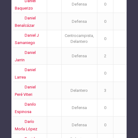
Daniel
Defensa
0
2
Baquerizo
Daniel
Defensa
0
1
Benalcázar
Daniel J
Centrocampista,
0
1
Delantero
Samaniego
Daniel
Defensa
2
2
Jarrin
Daniel
0
0
Larrea
Daniel
Delantero
3
0
Peré Viteri
Danilo
Defensa
0
6
Espinosa
Darío
Defensa
0
0
Morla López