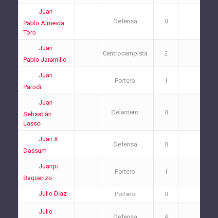
Juan
Defensa
0
1
Pablo Almeida
Toro
Juan
Centrocampista
2
1
Pablo Jaramillo
Juan
Portero
1
0
Parodi
Juan
Delantero
0
0
Sebastián
Lasso
Juan X
Defensa
0
0
Dassum
Juanpi
Portero
1
1
Baquerizo
Julio Diaz
Portero
0
0
Julio
Defensa
4
1