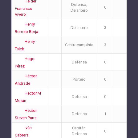
Helder
Defensa,
0
0
Francisco
Delantero
Vivero
Henry
Delantero
3
1
Borrero Borja
Henry
Centrocampista
3
2
Taleb
Hugo
Defensa
0
1
Pérez
Héctor
Portero
0
0
Andrade
Héctor M
Defensa
0
0
Morán
Héctor
Defensa
1
0
Steven Parra
Iván
Capitán,
0
1
Defensa
Cabrera