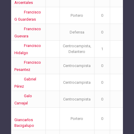
Arcentales
Francisco
Portero
0
0
G Guarderas
Francisco
Defensa
0
2
Guevara
Francisco
Centrocampista,
1
0
Delantero
Hidalgo
Francisco
Centrocampista
0
0
Pesantez
Gabriel
Centrocampista
0
0
Pérez
Galo
Centrocampista
0
0
Carvajal
Portero
0
0
Giancarlos
Bacigalupo