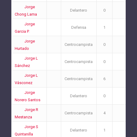
Jorge
Delantero
0
0
Chong Lama
Jorge
Defensa
1
3
Garcia P.
Jorge
Centrocampista
0
2
Hurtado
Jorge L
Centrocampista
0
0
Sánchez
Jorge L
Centrocampista
6
2
Vásconez
Jorge
Delantero
0
1
Norero Santos
Jorge R
Centrocampista
4
2
Mestanza
Jorge S
Delantero
1
0
Quintanilla