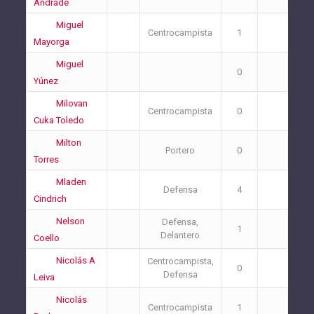
Andrade
Miguel
Centrocampista
1
0
Mayorga
Miguel
0
0
Yúnez
Milovan
Centrocampista
0
1
Cuka Toledo
Milton
Portero
0
0
Torres
Mladen
Defensa
4
4
Cindrich
Nelson
Defensa,
1
0
Delantero
Coello
Nicolás A
Centrocampista,
0
3
Defensa
Leiva
Nicolás
Centrocampista
1
4