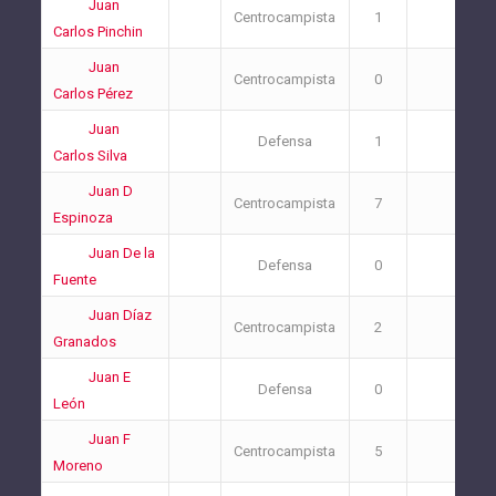
Juan
Centrocampista
1
0
Carlos Pinchin
Juan
Centrocampista
0
2
Carlos Pérez
Juan
Defensa
1
2
Carlos Silva
Juan D
Centrocampista
7
2
Espinoza
Juan De la
Defensa
0
3
Fuente
Juan Díaz
Centrocampista
2
1
Granados
Juan E
Defensa
0
0
León
Juan F
Centrocampista
5
3
Moreno