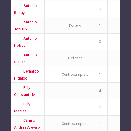
Antonio
0
0
Baduy
Antonio
Portero
1
1
Joniaux
Antonio
0
0
Noboa
Antonio
Defensa
1
0
Samán
Bernardo
Centrocampista
1
2
Hidalgo
Billy
4
1
Constante M
Billy
0
0
Macias
Camilo
Centrocampista
1
0
Andrés Arévalo