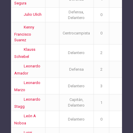
Segura
Defensa,
Julio Ulich
0
1
Delantero
Kenny
Centrocampista
0
0
Francisco
Suarez
Klauss
Delantero
2
0
Schiebel
Leonardo
Defensa
2
2
Amador
Leonardo
Delantero
3
0
Marzo
Leonardo
Capitán,
1
1
Delantero
Stagg
León A
Delantero
0
0
Noboa
Luigi