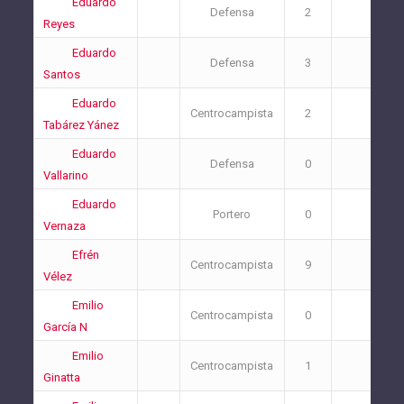
Eduardo
Defensa
2
0
Reyes
Eduardo
Defensa
3
1
Santos
Eduardo
Centrocampista
2
0
Tabárez Yánez
Eduardo
Defensa
0
1
Vallarino
Eduardo
Portero
0
0
Vernaza
Efrén
Centrocampista
9
2
Vélez
Emilio
Centrocampista
0
0
García N
Emilio
Centrocampista
1
1
Ginatta