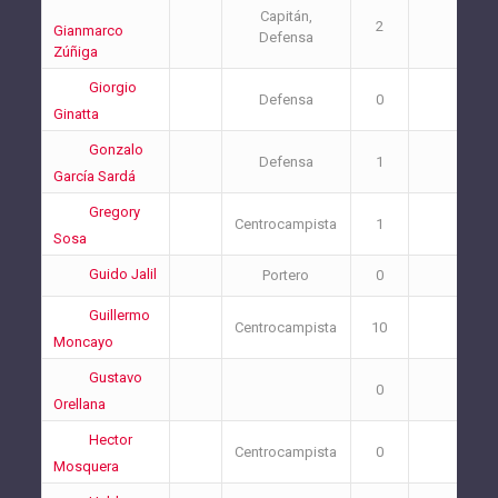
Capitán,
2
1
Gianmarco
Defensa
Zúñiga
Giorgio
Defensa
0
2
Ginatta
Gonzalo
Defensa
1
2
García Sardá
Gregory
Centrocampista
1
1
Sosa
Guido Jalil
Portero
0
0
Guillermo
Centrocampista
10
2
Moncayo
Gustavo
0
0
Orellana
Hector
Centrocampista
0
0
Mosquera