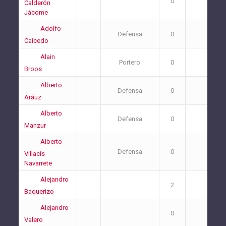
0
0
Calderón
Jácome
Adolfo
Defensa
0
0
Caicedo
Alain
Portero
0
1
Broos
Alberto
Defensa
0
0
Aráuz
Alberto
Defensa
0
0
Manzur
Alberto
Defensa
0
2
Villacís
Navarrete
Alejandro
2
1
Baquerizo
Alejandro
0
0
Valero