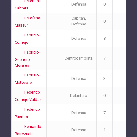
Esteban
Defensa
0
1
Cabrera
Estefano
Capitán,
0
2
Defensa
Massuh
Fabricio
Defensa
8
1
Cornejo
Fabricio
Centrocampista
7
0
Guerrero
Morales
Fabrizio
Defensa
3
1
Matovelle
Federico
Delantero
0
1
Cornejo Valdez
Federico
Defensa
7
3
Puertas
Fernando
Defensa
1
2
Barrezueta