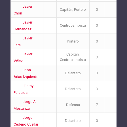
Javier
Capitán, Portero
0
1
Chon
Javier
Centrocampista
0
0
Hernandez
Javier
Portero
0
0
Lara
Javier
Capitán,
3
0
Centrocampista
Vélez
Jhon
Delantero
3
0
Arias Izquierdo
Jimmy
Delantero
3
2
Palacios
Jorge A
Defensa
7
2
Mestanza
Jorge
Delantero
0
0
Cedeño Cuellar