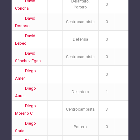
David
Delantero,
0
1
Portero
Concha
David
Centrocampista
0
1
Donoso
David
Defensa
0
2
Lebed
David
Centrocampista
0
0
Sánchez Egas
Diego
0
0
Amen
Diego
Delantero
1
0
Aurea
Diego
Centrocampista
3
0
Moreno C
Diego
Portero
0
3
Soria