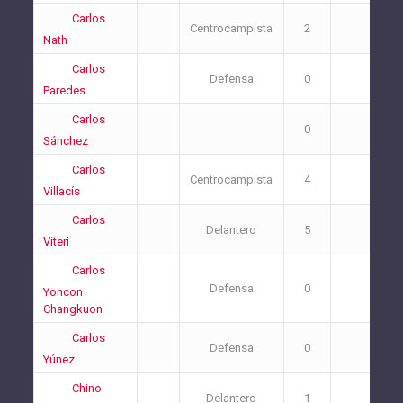
Carlos
Centrocampista
2
2
Nath
Carlos
Defensa
0
0
Paredes
Carlos
0
2
Sánchez
Carlos
Centrocampista
4
3
Villacís
Carlos
Delantero
5
2
Viteri
Carlos
Defensa
0
0
Yoncon
Changkuon
Carlos
Defensa
0
1
Yúnez
Chino
Delantero
1
0