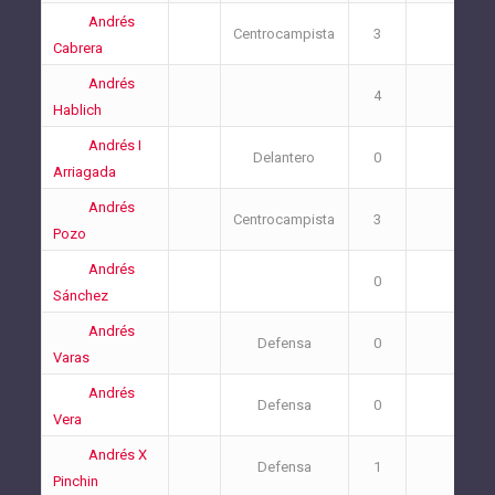
Andrés
Centrocampista
3
3
Cabrera
Andrés
4
2
Hablich
Andrés I
Delantero
0
0
Arriagada
Andrés
Centrocampista
3
0
Pozo
Andrés
0
0
Sánchez
Andrés
Defensa
0
2
Varas
Andrés
Defensa
0
0
Vera
Andrés X
Defensa
1
1
Pinchin