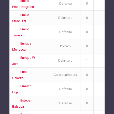
Emilio
Defensa
0
0
Prieto Nogales
Emilio
Delantero
0
0
Stracuzzi
Emilio
Defensa
0
1
Triviño
Enrique
Portero
0
0
Menescal
Enrique W
Delantero
1
1
Jara
Erick
Centrocampista
0
0
Galarza
Ernesto
Defensa
0
0
Figari
Esteban
Defensa
0
0
Balseca