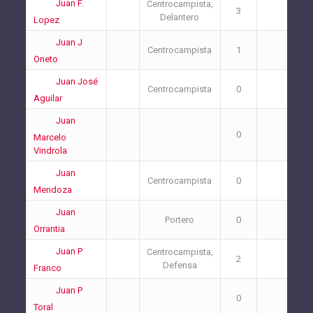
Juan F.
Centrocampista,
3
1
Delantero
Lopez
Juan J
Centrocampista
1
2
Oneto
Juan José
Centrocampista
0
0
Aguilar
Juan
0
0
Marcelo
Vindrola
Juan
Centrocampista
0
0
Mendoza
Juan
Portero
0
0
Orrantia
Juan P
Centrocampista,
2
2
Defensa
Franco
Juan P
0
0
Toral