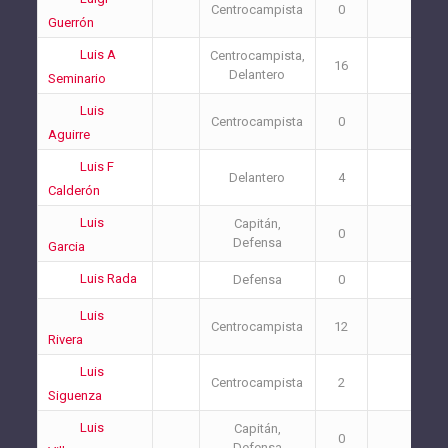
Centrocampista
0
1
Guerrón
Luis A
Centrocampista,
16
1
Delantero
Seminario
Luis
Centrocampista
0
1
Aguirre
Luis F
Delantero
4
5
Calderón
Luis
Capitán,
0
0
Defensa
Garcia
Luis Rada
Defensa
0
0
Luis
Centrocampista
12
4
Rivera
Luis
Centrocampista
2
0
Siguenza
Luis
Capitán,
0
0
Defensa