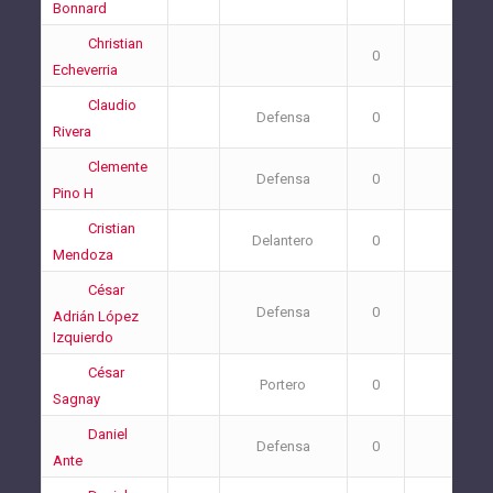
Bonnard
Christian
0
0
Echeverria
Claudio
Defensa
0
0
Rivera
Clemente
Defensa
0
2
Pino H
Cristian
Delantero
0
1
Mendoza
César
Defensa
0
0
Adrián López
Izquierdo
César
Portero
0
0
Sagnay
Daniel
Defensa
0
0
Ante