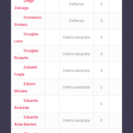
Diego
Defensa
3
0
Zuloaga
Domenico
Defensa
0
0
Soriano
Douglas
Centrocampista
0
1
Leon
Douglas
Centrocampista
0
0
Ricaurte
Duberth
Centrocampista
0
0
Freyle
Edison
Centrocampista
2
0
Moreira
Eduardo
0
0
Andrade
Eduardo
Centrocampista
0
0
Arias Barrera