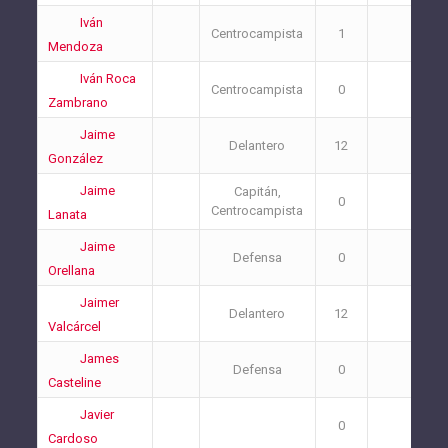
Iván
Centrocampista
1
2
Mendoza
Iván Roca
Centrocampista
0
1
Zambrano
Jaime
Delantero
12
1
González
Jaime
Capitán,
0
1
Centrocampista
Lanata
Jaime
Defensa
0
0
Orellana
Jaimer
Delantero
12
6
Valcárcel
James
Defensa
0
0
Casteline
Javier
0
0
Cardoso