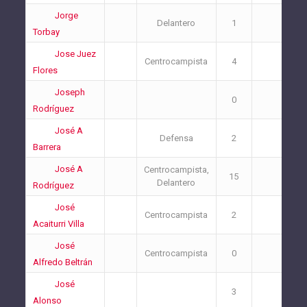
Jorge
Delantero
1
1
Torbay
Jose Juez
Centrocampista
4
3
Flores
Joseph
0
0
Rodríguez
José A
Defensa
2
0
Barrera
José A
Centrocampista,
15
1
Delantero
Rodríguez
José
Centrocampista
2
1
Acaiturri Villa
José
Centrocampista
0
1
Alfredo Beltrán
José
3
4
Alonso