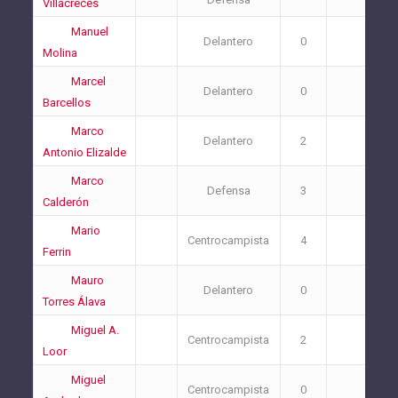
Villacreces
Manuel
Delantero
0
0
Molina
Marcel
Delantero
0
0
Barcellos
Marco
Delantero
2
2
Antonio Elizalde
Marco
Defensa
3
3
Calderón
Mario
Centrocampista
4
2
Ferrin
Mauro
Delantero
0
0
Torres Álava
Miguel A.
Centrocampista
2
0
Loor
Miguel
Centrocampista
0
0