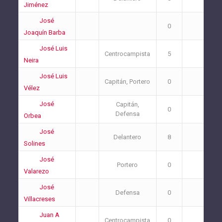
Jiménez
José
0
0
Joaquín Barba
José Luis
Centrocampista
5
1
Neira
José Luis
Capitán, Portero
0
2
Vélez
José
Capitán,
0
0
Defensa
Orbea
José
Delantero
8
2
Solines
José
Portero
0
1
Valarezo
José
Defensa
0
0
Villacreses
Juan A
Centrocampista
0
0