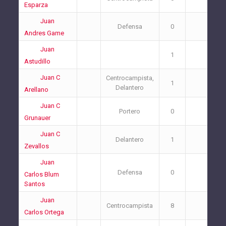
Esparza
Juan
Defensa
0
0
Andres Game
Juan
1
0
Astudillo
Juan C
Centrocampista,
1
1
Delantero
Arellano
Juan C
Portero
0
0
Grunauer
Juan C
Delantero
1
0
Zevallos
Juan
Defensa
0
0
Carlos Blum
Santos
Juan
Centrocampista
8
0
Carlos Ortega