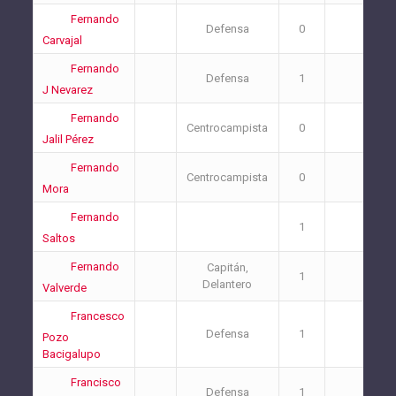
Fernando
Defensa
0
0
Carvajal
Fernando
Defensa
1
3
J Nevarez
Fernando
Centrocampista
0
0
Jalil Pérez
Fernando
Centrocampista
0
0
Mora
Fernando
1
0
Saltos
Fernando
Capitán,
1
0
Delantero
Valverde
Francesco
Defensa
1
1
Pozo
Bacigalupo
Francisco
Defensa
1
3