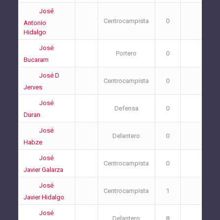
José
Centrocampista
0
0
Antonio
Hidalgo
José
Portero
0
1
Bucaram
José D
Centrocampista
0
1
Jerves
José
Defensa
0
0
Duran
José
Delantero
0
2
Habze
José
Centrocampista
0
0
Javier Galarza
José
Centrocampista
1
0
Javier Hidalgo
José
Delantero
8
0